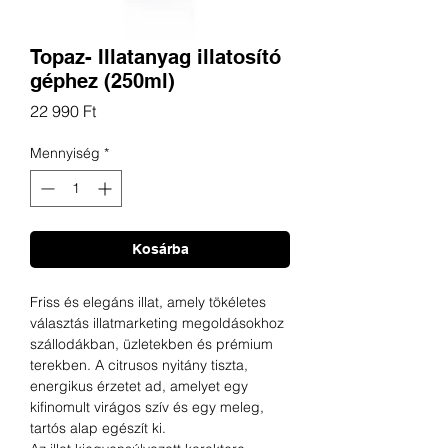
Topaz- Illatanyag illatosító
géphez (250ml)
Ár
22 990 Ft
Mennyiség
*
Kosárba
Friss és elegáns illat, amely tökéletes
választás illatmarketing megoldásokhoz
szállodákban, üzletekben és prémium
terekben. A citrusos nyitány tiszta,
energikus érzetet ad, amelyet egy
kifinomult virágos szív és egy meleg,
tartós alap egészít ki.