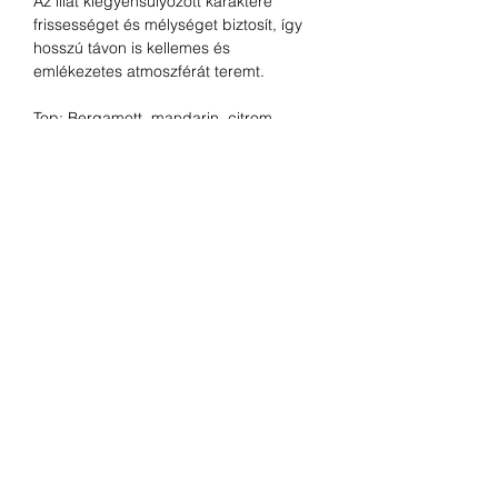
Az illat kiegyensúlyozott karaktere
frissességet és mélységet biztosít, így
hosszú távon is kellemes és
emlékezetes atmoszférát teremt.
Top: Bergamott, mandarin, citrom
Middle: Bors, muskátli, ibolya
Base: Heliotróp, pacsuli, labdanum, fás
jegyek, pézsma, vanília
ELÉRHETŐSÉG:
Raktáron
KAPCSOLAT
Budapest, Hungary
Telefonszám:
+36 70 401 3333
Email:
info@scent-elements.com