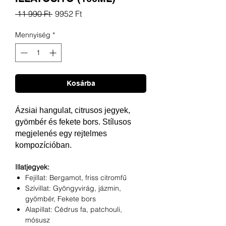
Szokásos
Akciós
 11 990 Ft 
9952 Ft
ár
ár
Mennyiség
*
Kosárba
Ázsiai hangulat,
citr
usos jegyek,
gyömbér és fekete bors. Stílusos
megjelenés egy rejtelmes
kompozícióban.
Illatjegyek:
Fejillat: Bergamot, friss citromfű
Szívillat: Gyöngyvirág, jázmin,
gyömbér, Fekete bors
Alapillat: Cédrus fa, patchouli,
mósusz